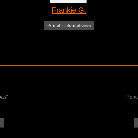
Frankie G.
mehr informationen
pas”
Penca
n