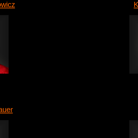
owicz
K
auer